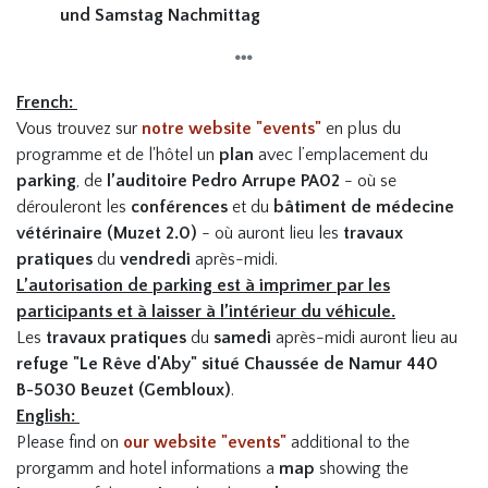
und Samstag Nachmittag
French:
Vous trouvez sur
notre website
"events"
en plus du
programme et de l'hôtel un
plan
avec l’emplacement du
parking
, de
l’auditoire Pedro Arrupe PA02
- où se
dérouleront les
conférences
et du
bâtiment de médecine
vétérinaire (Muzet 2.0)
- où auront lieu les
travaux
pratiques
du
vendredi
après-midi.
L’autorisation de parking est à imprimer par les
participants et à laisser à l’intérieur du véhicule.
Les
travaux pratiques
du
samedi
après-midi auront lieu au
refuge "Le Rêve d'Aby" situé Chaussée de Namur 440
B-5030 Beuzet (Gembloux)
.
English:
Please find on
our website "events"
additional to the
prorgamm and hotel informations a
map
showing the