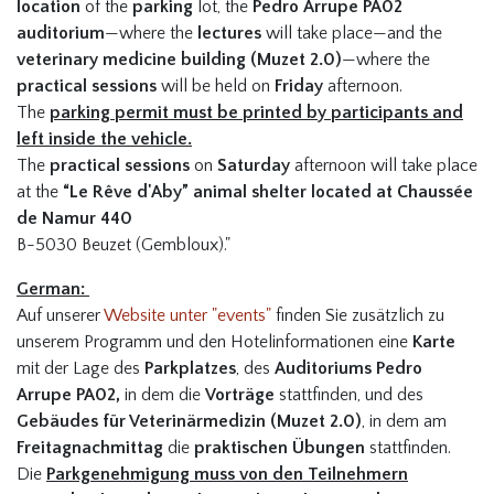
location
of the
parking
lot, the
Pedro Arrupe PA02
auditorium
—where the
lectures
will take place—and the
veterinary medicine building (Muzet 2.0)
—where the
practical sessions
will be held on
Friday
afternoon.
The
parking permit must be printed by participants and
left inside the vehicle.
The
practical sessions
on
Saturday
afternoon will take place
at the
“Le Rêve d'Aby” animal shelter located at Chaussée
de Namur 440
B-5030 Beuzet (Gembloux)."
German:
Auf unserer
Website unter "events"
finden Sie zusätzlich zu
unserem Programm und den Hotelinformationen eine
Karte
mit der Lage des
Parkplatzes
, des
Auditoriums Pedro
Arrupe PA02,
in dem die
Vorträge
stattfinden, und des
Gebäudes für Veterinärmedizin (Muzet 2.0)
, in dem am
Freitagnachmittag
die
praktischen Übungen
stattfinden.
Die
Parkgenehmigung muss von den Teilnehmern